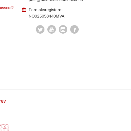
assord?
Foretaksregisteret
NO925058440MVA
rev