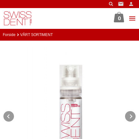
Gå
til
innholdet
0
Forside
VÅRT SORTIMENT
Prev
N