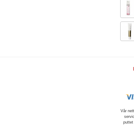
Vår net
servi
puttet