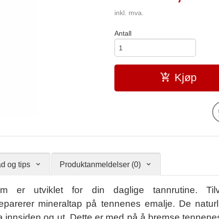
inkl. mva.
Antall
Kjøp
d og tips
Produktanmeldelser (0)
 utviklet for din daglige tannrutine. Tilvi
eparerer mineraltap på tennenes emalje. De naturl
ra innsiden og ut. Dette er med på å bremse tennene