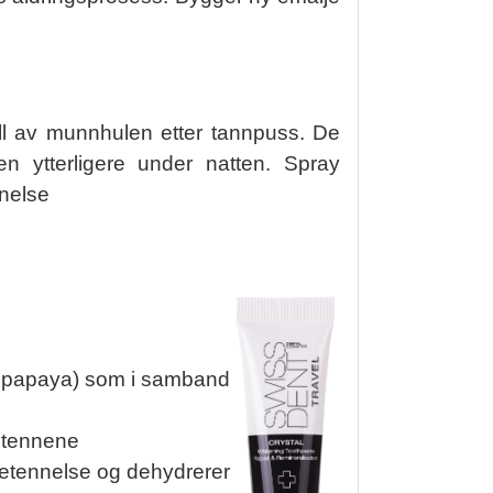
yll av munnhulen etter tannpuss. De
n ytterligere under natten. Spray
nnelse
ra papaya) som i samband
å tennene
betennelse og dehydrerer