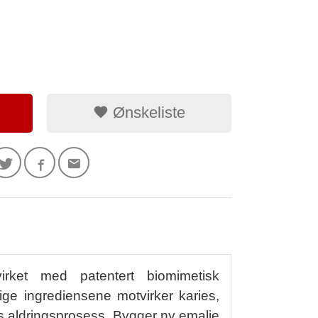
Ønskeliste
rket med patentert biomimetisk
ige ingrediensene motvirker karies,
s aldringsprosess. Bygger ny emalje