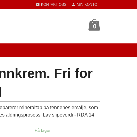
KONTAKT OSS
MIN KONTO
0
nnkrem. Fri for
l
reparerer mineraltap på tennenes emalje, som
es aldringsprosess. Lav slipeverdi - RDA 14
På lager