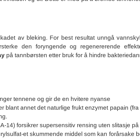
skadet av bleking. For best resultat unngå vannsk
rsterke den foryngende og regenererende effekte
ay
på tannbørsten etter bruk for å hindre bakterieda
ynger tennene og gir de en hvitere nyanse
r blant annet det naturlige frukt enzymet papain (f
ng.
DA-14) forsikrer supersensitiv rensing uten slitasje p
laurylsulfat-et skummende middel som kan forårsake 