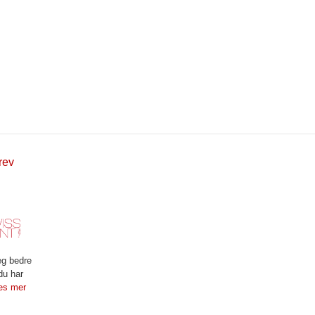
rev
eg bedre
du har
es mer