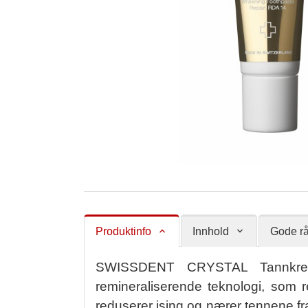
Produktinfo
Innhold
Gode rå
SWISSDENT CRYSTAL Tannkrem er
remineraliserende teknologi, som r
reduserer ising og nærer tennene f