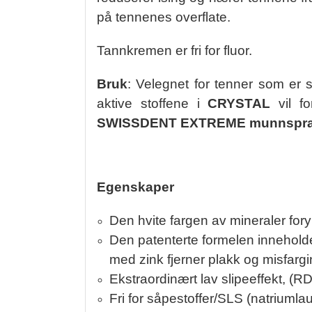
på tennenes overflate.
Tannkremen er fri for fluor.
Bruk
: Velegnet for tenner som er 
aktive stoffene i
CRYSTAL
vil fo
SWISSDENT EXTREME munnspr
Egenskaper
Den hvite fargen av mineraler for
Den patenterte formelen inneholde
med zink fjerner plakk og misfargi
Ekstraordinært lav slipeeffekt, (R
Fri for såpestoffer/SLS (natrium