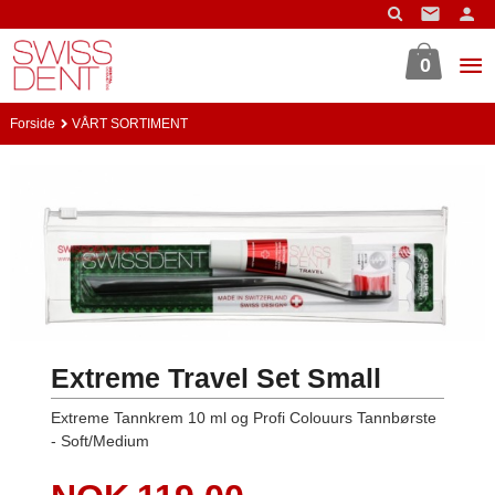
Gå
til
innholdet
0
Forside
VÅRT SORTIMENT
Extreme Travel Set Small
Extreme Tannkrem 10 ml og Profi Colouurs Tannbørste
- Soft/Medium