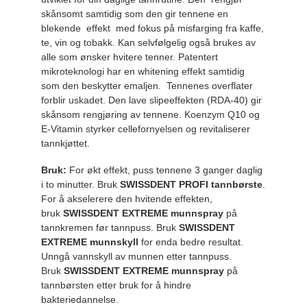
skånsomt samtidig som den gir tennene en
blekende effekt med fokus på misfarging fra kaffe,
te, vin og tobakk. Kan selvfølgelig også brukes av
alle som ønsker hvitere tenner. Patentert
mikroteknologi har en whitening effekt samtidig
som den beskytter emaljen. Tennenes overflater
forblir uskadet. Den lave slipeeffekten (RDA-40) gir
skånsom rengjøring av tennene. Koenzym Q10 og
E-Vitamin styrker cellefornyelsen og revitaliserer
tannkjøttet.
Bruk:
For økt effekt, puss tennene 3 ganger daglig
i to minutter. Bruk
SWISSDENT PROFI tannbørste
.
For å akselerere den hvitende effekten,
bruk
SWISSDENT EXTREME munnspray
på
tannkremen før tannpuss. Bruk
SWISSDENT
EXTREME munnskyll
for enda bedre resultat.
Unngå vannskyll av munnen etter tannpuss.
Bruk
SWISSDENT EXTREME munnspray
på
tannbørsten etter bruk for å hindre
bakteriedannelse.