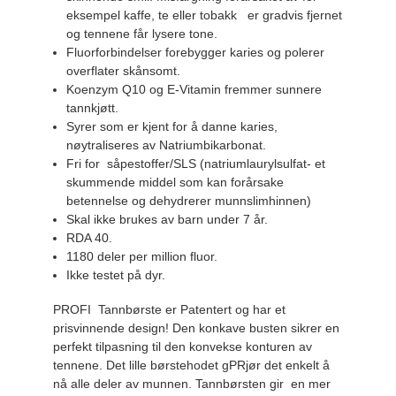
eksempel kaffe, te eller tobakk er gradvis fjernet
og tennene får lysere tone.
Fluorforbindelser forebygger karies og polerer
overflater skånsomt.
Koenzym Q10 og E-Vitamin fremmer sunnere
tannkjøtt.
Syrer som er kjent for å danne karies,
nøytraliseres av Natriumbikarbonat.
Fri for såpestoffer/SLS (natriumlaurylsulfat- et
skummende middel som kan forårsake
betennelse og dehydrerer munnslimhinnen)
Skal ikke brukes av barn under 7 år.
RDA 40.
1180 deler per million fluor.
Ikke testet på dyr.
PROFI Tannbørste er Patentert og har et
prisvinnende design! Den konkave busten sikrer en
perfekt tilpasning til den konvekse konturen av
tennene. Det lille børstehodet gPRjør det enkelt å
nå alle deler av munnen. Tannbørsten gir en mer