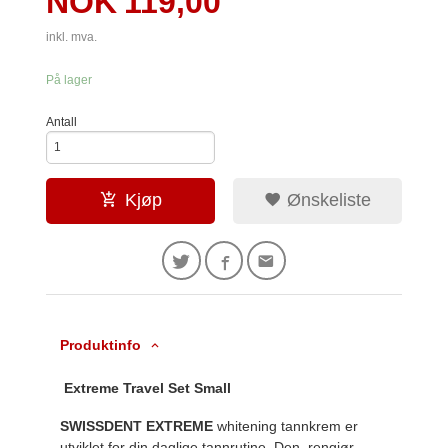
Pris
NOK
119,00
inkl. mva.
På lager
Antall
Kjøp
Ønskeliste
Produktinfo
Extreme Travel Set Small
SWISSDENT EXTREME
whitening tannkrem er
utviklet for din daglige tannrutine. Den rengjør