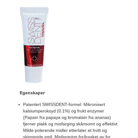
Egenskaper
Patentert SWISSDENT-formel: Mikronisert
kalsiumperoksyd (0.1%) og frukt enzymer
(Papain fra papaya og bromalain fra ananas)
fjerner plakk og misfarging skånsomt og effektivt.
Milde polerende midler etterlater et hvitt og
skinnende smil. Misfargning forårsaket av for